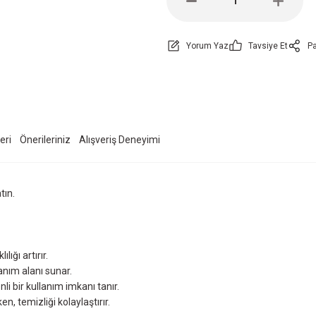
Yorum Yaz
Tavsiye Et
Pa
eri
Önerileriniz
Alışveriş Deneyimi
tın.
ığı artırır.
anım alanı sunar.
bir kullanım imkanı tanır.
n, temizliği kolaylaştırır.