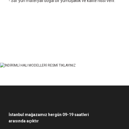
- Saf yün materyali doğal bir yumuşaklık ve kalite hissi verir.
Bu ürünün fiyat bilgisi, resim, ürün açıklamalarında ve diğer konularda yet
Görüş ve önerileriniz için teşekkür ederiz.
Ürün resmi kalitesiz, bozuk veya görüntülenemiyor.
Ürün açıklamasında eksik bilgiler bulunuyor.
Ürün bilgilerinde hatalar bulunuyor.
Ürün fiyatı diğer sitelerden daha pahalı.
Bu ürüne benzer farklı alternatifler olmalı.
İstanbul mağazamız hergün 09-19 saatleri
arasında açıktır