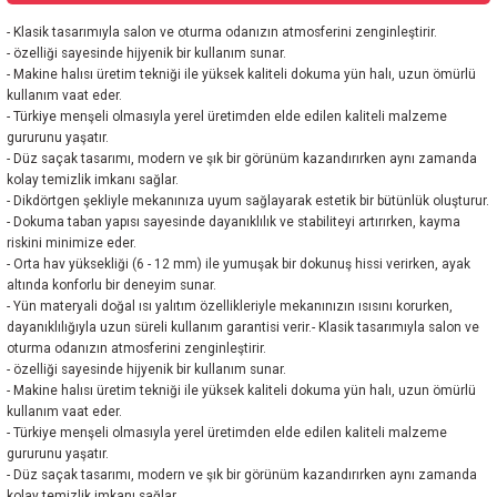
- Klasik tasarımıyla salon ve oturma odanızın atmosferini zenginleştirir.
- özelliği sayesinde hijyenik bir kullanım sunar.
- Makine halısı üretim tekniği ile yüksek kaliteli dokuma yün halı, uzun ömürlü
kullanım vaat eder.
- Türkiye menşeli olmasıyla yerel üretimden elde edilen kaliteli malzeme
gururunu yaşatır.
- Düz saçak tasarımı, modern ve şık bir görünüm kazandırırken aynı zamanda
kolay temizlik imkanı sağlar.
- Dikdörtgen şekliyle mekanınıza uyum sağlayarak estetik bir bütünlük oluşturur.
- Dokuma taban yapısı sayesinde dayanıklılık ve stabiliteyi artırırken, kayma
riskini minimize eder.
- Orta hav yüksekliği (6 - 12 mm) ile yumuşak bir dokunuş hissi verirken, ayak
altında konforlu bir deneyim sunar.
- Yün materyali doğal ısı yalıtım özellikleriyle mekanınızın ısısını korurken,
dayanıklılığıyla uzun süreli kullanım garantisi verir.- Klasik tasarımıyla salon ve
oturma odanızın atmosferini zenginleştirir.
- özelliği sayesinde hijyenik bir kullanım sunar.
- Makine halısı üretim tekniği ile yüksek kaliteli dokuma yün halı, uzun ömürlü
kullanım vaat eder.
- Türkiye menşeli olmasıyla yerel üretimden elde edilen kaliteli malzeme
gururunu yaşatır.
- Düz saçak tasarımı, modern ve şık bir görünüm kazandırırken aynı zamanda
kolay temizlik imkanı sağlar.