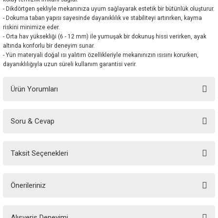
- Dikdörtgen şekliyle mekanınıza uyum sağlayarak estetik bir bütünlük oluşturur.
- Dokuma taban yapısı sayesinde dayanıklılık ve stabiliteyi artırırken, kayma
riskini minimize eder.
- Orta hav yüksekliği (6 - 12 mm) ile yumuşak bir dokunuş hissi verirken, ayak
altında konforlu bir deneyim sunar.
- Yün materyali doğal ısı yalıtım özellikleriyle mekanınızın ısısını korurken,
dayanıklılığıyla uzun süreli kullanım garantisi verir.
Ürün Yorumları
Soru & Cevap
Bu ürüne ilk yorumu siz yapın!
Taksit Seçenekleri
Yorum Yaz
Ürün hakkında henüz soru sorulmamış.
Önerileriniz
Soru Sor
Bu ürünün fiyat bilgisi, resim, ürün açıklamalarında ve diğer konularda
Alışveriş Deneyimi