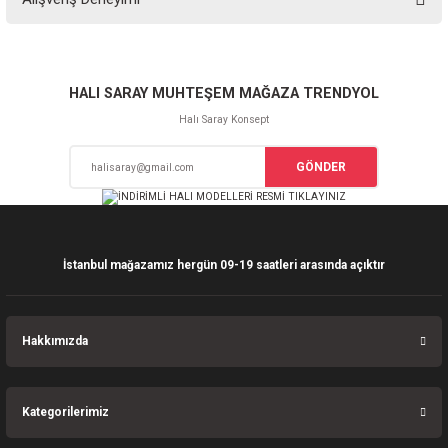
yetersiz gördüğünüz noktaları öneri formunu kullanarak tarafımıza
iletebilirsiniz.
Görüş ve önerileriniz için teşekkür ederiz.
Sitemize ilk yorumu siz yapın!
Ürün resmi kalitesiz, bozuk veya görüntülenemiyor.
HALI SARAY MUHTEŞEM MAĞAZA TRENDYOL
Ürün açıklamasında eksik bilgiler bulunuyor.
Halı Saray Konsept
Deneyimini Paylaş
Ürün bilgilerinde hatalar bulunuyor.
GÖNDER
Ürün fiyatı diğer sitelerden daha pahalı.
Bu ürüne benzer farklı alternatifler olmalı.
İstanbul mağazamız hergün 09-19 saatleri arasında açıktır
Gönder
Hakkımızda
Kategorilerimiz