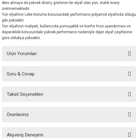
Alev almaya da yüksek direnç gösteren bir elyaf olan yün, statik enerji
üretmemektedir.
Yün elyafının Leke Koruma konusundaki performansı polyamid elyafında olduğu
gibi yüksektir.
Yün elyafının maliyeti, kullanıcıda yumuşaklık ve konfor hissi uyandırması ve
dayanıklılık konusundaki yüksek performansı nedeniyle diğer elyaf çeşitlerine
göre oldukça yüksektir.
Ürün Yorumları
Soru & Cevap
Bu ürüne ilk yorumu siz yapın!
Taksit Seçenekleri
Yorum Yaz
Ürün hakkında henüz soru sorulmamış.
Önerileriniz
Soru Sor
Bu ürünün fiyat bilgisi, resim, ürün açıklamalarında ve diğer konularda
Alışveriş Deneyimi
yetersiz gördüğünüz noktaları öneri formunu kullanarak tarafımıza