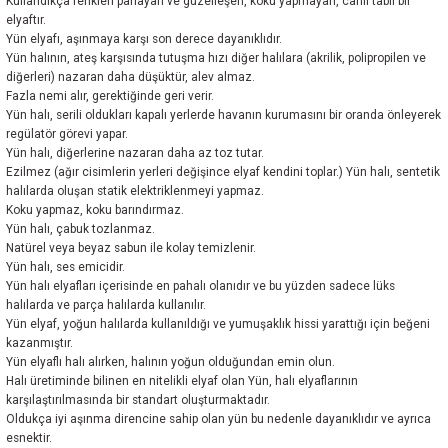
Kullandıkça renkleri parlayan ve güzelleşen, koku yapmayan, canlı tabii bir
elyaftır.
Yün elyafı, aşınmaya karşı son derece dayanıklıdır.
Yün halının, ateş karşısında tutuşma hızı diğer halılara (akrilik, polipropilen ve
diğerleri) nazaran daha düşüktür, alev almaz.
Fazla nemi alır, gerektiğinde geri verir.
Yün halı, serili oldukları kapalı yerlerde havanın kurumasını bir oranda önleyerek
regülatör görevi yapar.
Yün halı, diğerlerine nazaran daha az toz tutar.
Ezilmez (ağır cisimlerin yerleri değişince elyaf kendini toplar.) Yün halı, sentetik
halılarda oluşan statik elektriklenmeyi yapmaz.
Koku yapmaz, koku barındırmaz.
Yün halı, çabuk tozlanmaz.
Natürel veya beyaz sabun ile kolay temizlenir.
Yün halı, ses emicidir.
Yün halı elyafları içerisinde en pahalı olanıdır ve bu yüzden sadece lüks
halılarda ve parça halılarda kullanılır.
Yün elyaf, yoğun halılarda kullanıldığı ve yumuşaklık hissi yarattığı için beğeni
kazanmıştır.
Yün elyaflı halı alırken, halının yoğun olduğundan emin olun.
Halı üretiminde bilinen en nitelikli elyaf olan Yün, halı elyaflarının
karşılaştırılmasında bir standart oluşturmaktadır.
Oldukça iyi aşınma direncine sahip olan yün bu nedenle dayanıklıdır ve ayrıca
esnektir.