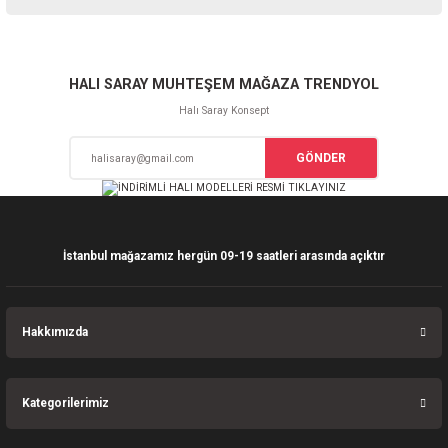
iletebilirsiniz.
Görüş ve önerileriniz için teşekkür ederiz.
Sitemize ilk yorumu siz yapın!
Ürün resmi kalitesiz, bozuk veya görüntülenemiyor.
HALI SARAY MUHTEŞEM MAĞAZA TRENDYOL
Ürün açıklamasında eksik bilgiler bulunuyor.
Halı Saray Konsept
Deneyimini Paylaş
Ürün bilgilerinde hatalar bulunuyor.
GÖNDER
Ürün fiyatı diğer sitelerden daha pahalı.
Bu ürüne benzer farklı alternatifler olmalı.
İstanbul mağazamız hergün 09-19 saatleri arasında açıktır
Gönder
Hakkımızda
Kategorilerimiz