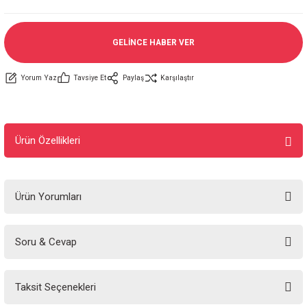
GELİNCE HABER VER
Yorum Yaz
Tavsiye Et
Paylaş
Karşılaştır
Ürün Özellikleri
Ürün Yorumları
Soru & Cevap
Bu ürüne ilk yorumu siz yapın!
Taksit Seçenekleri
Yorum Yaz
Ürün hakkında henüz soru sorulmamış.