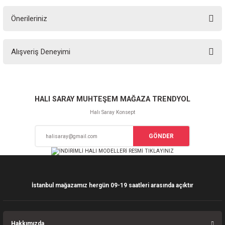
Önerileriniz
Soru Sor
Bu ürünün fiyat bilgisi, resim, ürün açıklamalarında ve diğer konularda
Alışveriş Deneyimi
yetersiz gördüğünüz noktaları öneri formunu kullanarak tarafımıza
iletebilirsiniz.
Görüş ve önerileriniz için teşekkür ederiz.
Sitemize ilk yorumu siz yapın!
Ürün resmi kalitesiz, bozuk veya görüntülenemiyor.
HALI SARAY MUHTEŞEM MAĞAZA TRENDYOL
Ürün açıklamasında eksik bilgiler bulunuyor.
Halı Saray Konsept
Deneyimini Paylaş
Ürün bilgilerinde hatalar bulunuyor.
GÖNDER
Ürün fiyatı diğer sitelerden daha pahalı.
Bu ürüne benzer farklı alternatifler olmalı.
İstanbul mağazamız hergün 09-19 saatleri arasında açıktır
Gönder
Hakkımızda