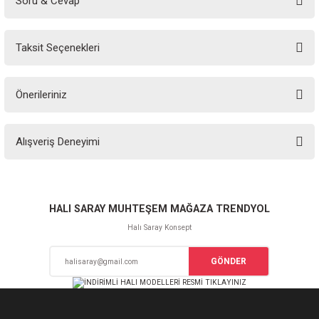
Soru & Cevap
Bu ürüne ilk yorumu siz yapın!
Taksit Seçenekleri
Yorum Yaz
Ürün hakkında henüz soru sorulmamış.
Önerileriniz
Soru Sor
Bu ürünün fiyat bilgisi, resim, ürün açıklamalarında ve diğer konularda
Alışveriş Deneyimi
yetersiz gördüğünüz noktaları öneri formunu kullanarak tarafımıza
iletebilirsiniz.
Görüş ve önerileriniz için teşekkür ederiz.
Sitemize ilk yorumu siz yapın!
Ürün resmi kalitesiz, bozuk veya görüntülenemiyor.
HALI SARAY MUHTEŞEM MAĞAZA TRENDYOL
Ürün açıklamasında eksik bilgiler bulunuyor.
Halı Saray Konsept
Deneyimini Paylaş
Ürün bilgilerinde hatalar bulunuyor.
GÖNDER
Ürün fiyatı diğer sitelerden daha pahalı.
Bu ürüne benzer farklı alternatifler olmalı.