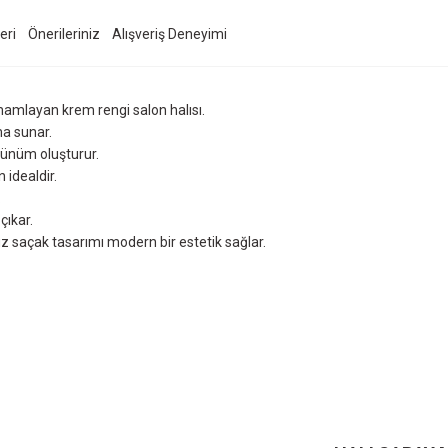
eri
Önerileriniz
Alışveriş Deneyimi
amlayan krem rengi salon halısı.
ma sunar.
örünüm oluşturur.
 idealdir.
.
çıkar.
z saçak tasarımı modern bir estetik sağlar.
ersiz gördüğünüz noktaları öneri formunu kullanarak tarafımıza iletebilirsiniz.
Ürün hakkında henüz soru sorulmamış.
Bu ürüne ilk yorumu siz yapın!
Sitemize ilk yorumu siz yapın!
Deneyimini Paylaş
Yorum Yaz
Soru Sor