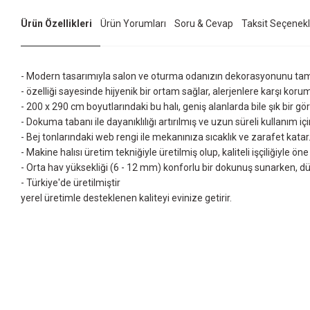
Ürün Özellikleri
Ürün Yorumları
Soru & Cevap
Taksit Seçenekl
- Modern tasarımıyla salon ve oturma odanızın dekorasyonunu tam
- özelliği sayesinde hijyenik bir ortam sağlar, alerjenlere karşı koru
- 200 x 290 cm boyutlarındaki bu halı, geniş alanlarda bile şık bir g
- Dokuma tabanı ile dayanıklılığı artırılmış ve uzun süreli kullanım için
- Bej tonlarındaki web rengi ile mekanınıza sıcaklık ve zarafet katar
- Makine halısı üretim tekniğiyle üretilmiş olup, kaliteli işçiliğiyle öne 
- Orta hav yüksekliği (6 - 12 mm) konforlu bir dokunuş sunarken, dü
- Türkiye'de üretilmiştir
yerel üretimle desteklenen kaliteyi evinize getirir.
Bu ürünün fiyat bilgisi, resim, ürün açıklamalarında ve diğer konularda yet
Görüş ve önerileriniz için teşekkür ederiz.
Ürün resmi kalitesiz, bozuk veya görüntülenemiyor.