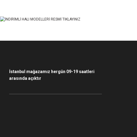
Ürün açıklamasında eksik bilgiler bulunuyor.
Ürün bilgilerinde hatalar bulunuyor.
Ürün fiyatı diğer sitelerden daha pahalı.
Bu ürüne benzer farklı alternatifler olmalı.
İstanbul mağazamız hergün 09-19 saatleri
arasında açıktır