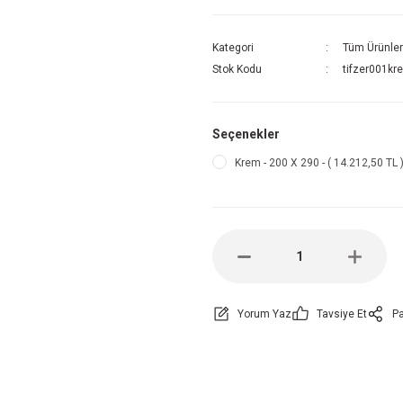
Kategori
Tüm Ürünler
Stok Kodu
tifzer001kr
Seçenekler
Krem - 200 X 290 - ( 14.212,50 TL 
Yorum Yaz
Tavsiye Et
Pa