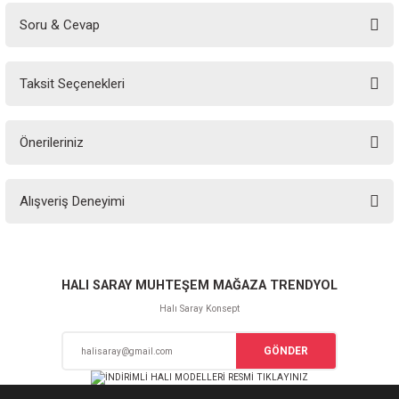
Soru & Cevap
Bu ürüne ilk yorumu siz yapın!
Taksit Seçenekleri
Yorum Yaz
Ürün hakkında henüz soru sorulmamış.
Önerileriniz
Soru Sor
Bu ürünün fiyat bilgisi, resim, ürün açıklamalarında ve diğer konularda
Alışveriş Deneyimi
yetersiz gördüğünüz noktaları öneri formunu kullanarak tarafımıza
iletebilirsiniz.
Görüş ve önerileriniz için teşekkür ederiz.
Sitemize ilk yorumu siz yapın!
Ürün resmi kalitesiz, bozuk veya görüntülenemiyor.
HALI SARAY MUHTEŞEM MAĞAZA TRENDYOL
Ürün açıklamasında eksik bilgiler bulunuyor.
Halı Saray Konsept
Deneyimini Paylaş
Ürün bilgilerinde hatalar bulunuyor.
GÖNDER
Ürün fiyatı diğer sitelerden daha pahalı.
Bu ürüne benzer farklı alternatifler olmalı.