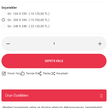
Seçenekler
Gri - 160 X 230 - ( 10.125,00 TL )
Gri - 200 X 290 - ( 15.750,00 TL )
Gri - 240 X 340 - ( 22.125,00 TL )
SEPETE EKLE
Yorum Yaz
Tavsiye Et
Paylaş
Karşılaştır
Ürün Özellikleri
- Modern tasarımıyla salon ve oturma odanızın dekorasyonunu zenginleştirir.