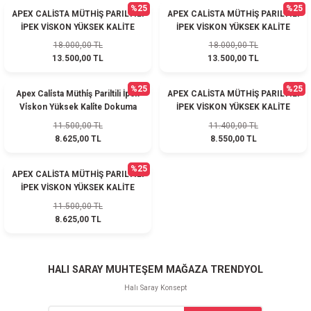
%25
%25
APEX CALİSTA MÜTHİŞ PARILTILI
APEX CALİSTA MÜTHİŞ PARILTILI
İPEK VİSKON YÜKSEK KALİTE
İPEK VİSKON YÜKSEK KALİTE
DOKUMA HALI SALONLAR
DOKUMA HALI SALONLAR
18.000,00 TL
18.000,00 TL
PATLAR
PATLAR
13.500,00 TL
13.500,00 TL
%25
%25
Apex Cali̇sta Müthi̇ş Pariltili İpek
APEX CALİSTA MÜTHİŞ PARILTILI
Vi̇skon Yüksek Kali̇te Dokuma
İPEK VİSKON YÜKSEK KALİTE
Halı Salonlar Patlar
DOKUMA HALI SALONLAR
11.500,00 TL
11.400,00 TL
PATLAR
8.625,00 TL
8.550,00 TL
%25
APEX CALİSTA MÜTHİŞ PARILTILI
İPEK VİSKON YÜKSEK KALİTE
DOKUMA HALI SALONLAR
11.500,00 TL
PATLAR
8.625,00 TL
HALI SARAY MUHTEŞEM MAĞAZA TRENDYOL
Halı Saray Konsept