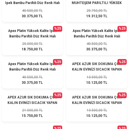
Ipek Bambu Parıltılı Düz Renk Halı
MUHTEŞEM PARILTILI YÜKSEK
Premium Salon Halısı
KALİTE DOKUMA PREMİUM
40.500,00 TL
25.750,00 TL
SALON HALISI
30.375,00 TL
19.312,50 TL
%25
%25
Apex Platin Yüksek Kalite Ipek
Apex Platin Yüksek Kalite Ipek
Bambu Parıltılı Düz Renk Halı
Bambu Parıltılı Düz Renk Halı
Premium Salon Halısı
Premium Salon Halısı
25.000,00 TL
40.500,00 TL
18.750,00 TL
30.375,00 TL
%25
%25
Apex Platin Yüksek Kalite Ipek
APEX AZUR SIK DOKUMA ÇOK
Bambu Parıltılı Düz Renk Halı
KALIN EVİNİZİ SICACIK YAPAN
Premium Salon Halısı
HALI
40.500,00 TL
13.500,00 TL
30.375,00 TL
10.125,00 TL
%25
%25
APEX AZUR SIK DOKUMA ÇOK
APEX AZUR SIK DOKUMA ÇOK
KALIN EVİNİZİ SICACIK YAPAN
KALIN EVİNİZİ SICACIK YAPAN
HALI
HALI
21.000,00 TL
13.500,00 TL
15.750,00 TL
10.125,00 TL
%25
%25