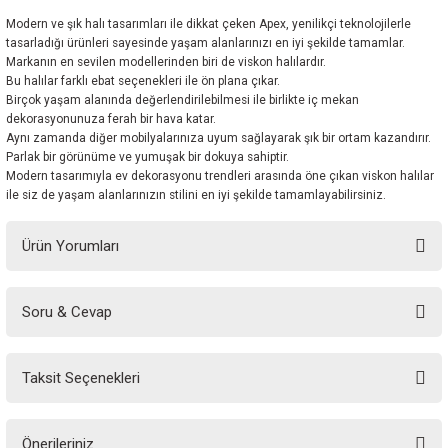
Modern ve şık halı tasarımları ile dikkat çeken Apex, yenilikçi teknolojilerle
tasarladığı ürünleri sayesinde yaşam alanlarınızı en iyi şekilde tamamlar.
Markanın en sevilen modellerinden biri de viskon halılardır.
Bu halılar farklı ebat seçenekleri ile ön plana çıkar.
Birçok yaşam alanında değerlendirilebilmesi ile birlikte iç mekan
dekorasyonunuza ferah bir hava katar.
Aynı zamanda diğer mobilyalarınıza uyum sağlayarak şık bir ortam kazandırır.
Parlak bir görünüme ve yumuşak bir dokuya sahiptir.
Modern tasarımıyla ev dekorasyonu trendleri arasında öne çıkan viskon halılar
ile siz de yaşam alanlarınızın stilini en iyi şekilde tamamlayabilirsiniz.
Ürün Yorumları
Soru & Cevap
Bu ürüne ilk yorumu siz yapın!
Taksit Seçenekleri
Yorum Yaz
Ürün hakkında henüz soru sorulmamış.
Önerileriniz