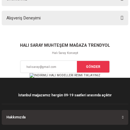
Soru Sor
Bu ürünün fiyat bilgisi, resim, ürün açıklamalarında ve diğer konularda
Alışveriş Deneyimi
yetersiz gördüğünüz noktaları öneri formunu kullanarak tarafımıza
iletebilirsiniz.
Görüş ve önerileriniz için teşekkür ederiz.
Sitemize ilk yorumu siz yapın!
Ürün resmi kalitesiz, bozuk veya görüntülenemiyor.
HALI SARAY MUHTEŞEM MAĞAZA TRENDYOL
Ürün açıklamasında eksik bilgiler bulunuyor.
Halı Saray Konsept
Deneyimini Paylaş
Ürün bilgilerinde hatalar bulunuyor.
GÖNDER
Ürün fiyatı diğer sitelerden daha pahalı.
Bu ürüne benzer farklı alternatifler olmalı.
İstanbul mağazamız hergün 09-19 saatleri arasında açıktır
Gönder
Hakkımızda