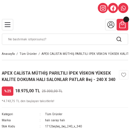
Anasayfa
Tüm Ürünler
APEX CALİSTA MÜTHİŞ PARILTILI İPEK VİSKON YÜKSEK KALİT
APEX CALİSTA MÜTHİŞ PARILTILI İPEK VİSKON YÜKSEK
KALİTE DOKUMA HALI SALONLAR PATLAR Bej - 240 X 340
18.975,00 TL
%25
25.300,00 TL
*4.743,75 TL den başlayan taksitlerle!
Kategori
Tüm Ürünler
Marka
halı saray halı
Stok Kodu
1712bejbej_bej_240_x_340