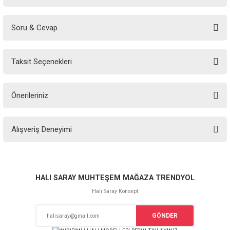
Soru & Cevap
Bu ürüne ilk yorumu siz yapın!
Taksit Seçenekleri
Yorum Yaz
Ürün hakkında henüz soru sorulmamış.
Önerileriniz
Soru Sor
Bu ürünün fiyat bilgisi, resim, ürün açıklamalarında ve diğer konularda
Alışveriş Deneyimi
yetersiz gördüğünüz noktaları öneri formunu kullanarak tarafımıza
iletebilirsiniz.
Görüş ve önerileriniz için teşekkür ederiz.
Sitemize ilk yorumu siz yapın!
Ürün resmi kalitesiz, bozuk veya görüntülenemiyor.
HALI SARAY MUHTEŞEM MAĞAZA TRENDYOL
Ürün açıklamasında eksik bilgiler bulunuyor.
Halı Saray Konsept
Deneyimini Paylaş
Ürün bilgilerinde hatalar bulunuyor.
GÖNDER
Ürün fiyatı diğer sitelerden daha pahalı.